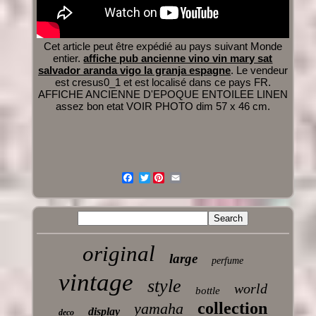
Cet article peut être expédié au pays suivant Monde
entier.
affiche pub ancienne vino vin mary sat
salvador aranda vigo la granja espagne
. Le vendeur
est cresus0_1 et est localisé dans ce pays FR.
AFFICHE ANCIENNE D'EPOQUE ENTOILEE LINEN
assez bon etat VOIR PHOTO dim 57 x 46 cm.
Twitter
original
large
perfume
vintage
style
world
bottle
collection
yamaha
display
deco